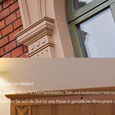
 sein
 Herzen von Walldorf.
he und WC, Kabel-TV, Durchwahltelefon, Safe und kostenlosem Intern
Nehmen Sie sich die Zeit für eine Pause in gemütlicher Atmosphäre