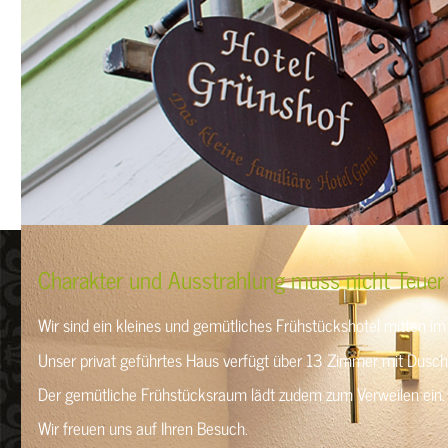
Charakter und Ausstrahlung muss nicht Teuer
Wir sind ein kleines und gemütliches Frühstückshotel mitten im
Unser privat geführtes Haus verfügt über 13 Zimmer mit Dusc
Der gemütliche Frühstücksraum lädt zudem zum Verweilen ein. 
Wir freuen uns auf Ihren Besuch.